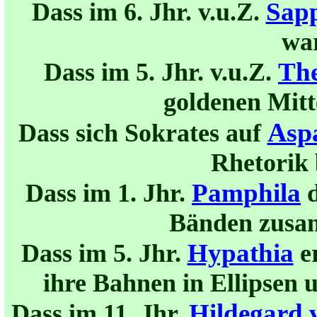
Sap
Dass
im 6.
Jhr.
v.u.Z.
wa
Th
Dass im 5.
Jhr.
v.u.Z.
goldenen Mitt
Asp
Dass
sich Sokrates auf
Rhetorik
Pamphila
Dass im 1. Jhr.
d
Bänden zusa
Hypathia
Dass im 5. Jhr.
e
ihre Bahnen in Ellipsen 
Hildegard 
Dass im 11. Jhr.